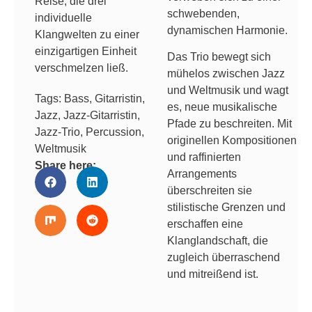
Reise, die drei
schwebenden,
individuelle
dynamischen Harmonie.
Klangwelten zu einer
einzigartigen Einheit
Das Trio bewegt sich
verschmelzen ließ.
mühelos zwischen Jazz
und Weltmusik und wagt
Tags:
Bass
,
Gitarristin
,
es, neue musikalische
Jazz
,
Jazz-Gitarristin
,
Pfade zu beschreiten. Mit
Jazz-Trio
,
Percussion
,
originellen Kompositionen
Weltmusik
und raffinierten
Share here:
Arrangements
überschreiten sie
stilistische Grenzen und
erschaffen eine
Klanglandschaft, die
zugleich überraschend
und mitreißend ist.