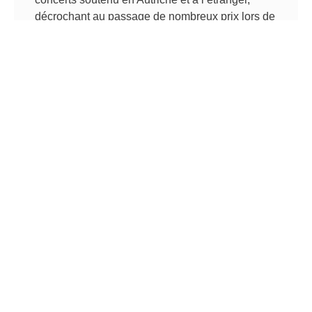
décrochant au passage de nombreux prix lors de
concours nationaux et internationaux.
22. novembre 2025
Elodie Bouny
Élodie Bouny est une guitariste, compositrice et
orchestratrice française. Sa voix lyrique sonne
comme un trait d’union entre la tradition
européenne classique et les riches langages
musicaux brésiliens et latino-américains.
9. novembre 2025