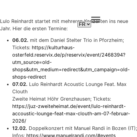
Lulo Reinhardt startet mit mehreren Konzerten ins neue
Jahr. Hier die ersten Termine:
06.02.
mit dem Daniel Stelter Trio in Pforzheim;
Tickets:
https://kulturhaus-
osterfeld.reservix.de/p/reservix/event/2468394?
utm_source=old-
shops&utm_medium=redirect&utm_campaign=old-
shops-redirect
07.02.
Lulo Reinhardt Acoustic Lounge Feat. Max
Clouth
Zweite Heimat Höhr Grenzhausen; Tickets:
https://juz-zweiteheimat.de/event/lulo-reinhardt-
accoustic-lounge-feat-max-clouth-am-07-februar-
2026/
12.02.
Doppelkonzert mit Manuel Randi in Bozen (IT);
Infos:
https://www.manuelrandi.com/#events