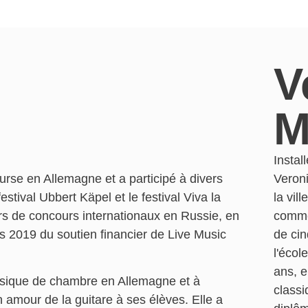
V
M
Instal
urse en Allemagne et a participé à divers
Veron
stival Ubbert Käpel et le festival Viva la
la vil
ors de concours internationaux en Russie, en
comme
is 2019 du soutien financier de Live Music
de cin
l'écol
ans, e
usique de chambre en Allemagne et à
classi
son amour de la guitare à ses élèves. Elle a