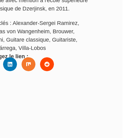
e avec mention à l'école supérieure
sique de Dzerjinsk, en 2011.
lés :
Alexander-Sergei Ramirez
,
as von Wangenheim
,
Brouwer
,
ni
,
Guitare classique
,
Guitariste
,
árrega
,
Villa-Lobos
ez le lien :