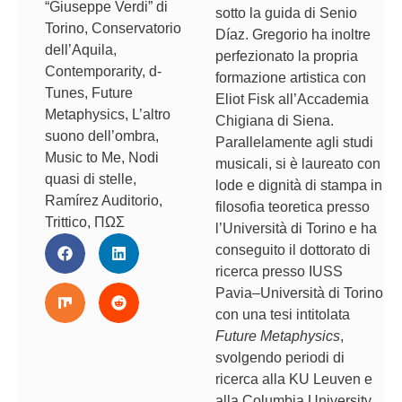
“Giuseppe Verdi” di
sotto la guida di Senio
Torino
,
Conservatorio
Díaz. Gregorio ha inoltre
dell’Aquila
,
perfezionato la propria
Contemporarity
,
d-
formazione artistica con
Tunes
,
Future
Eliot Fisk all’Accademia
Metaphysics
,
L’altro
Chigiana di Siena.
suono dell’ombra
,
Parallelamente agli studi
Music to Me
,
Nodi
musicali, si è laureato con
quasi di stelle
,
lode e dignità di stampa in
Ramírez Auditorio
,
filosofia teoretica presso
Trittico
,
ΠΩΣ
l’Università di Torino e ha
conseguito il dottorato di
ricerca presso IUSS
Pavia–Università di Torino
con una tesi intitolata
Future Metaphysics
,
svolgendo periodi di
ricerca alla KU Leuven e
alla Columbia University.