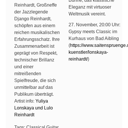
Bühne, das klassische
Reinhardt, Großneffe
Eleganz mit virtuoser
der Jazzlegende
Weltmusik vereint.
Django Reinhardt,
27. November, 20:00 Uhr:
schöpfen aus einem
Gypsy meets Classic im
reichen musikalischen
Kurhaus von Bad Aibling
Erfahrungsschatz. Ihre
(
https://www.saitenspruenge.
Zusammenarbeit ist
kuenstler/lonskaya-
geprägt von Respekt,
reinhardt/
)
technischer Brillanz
und einer
mitreißenden
Spielfreude, die sich
unmittelbar auf das
Publikum überträgt.
Artist info:
Yuliya
Lonskaya und Lulo
Reinhardt
Tags:
Classical Guitar
,