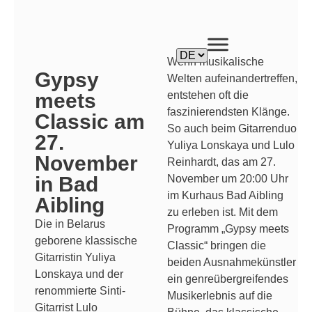
Wenn musikalische
Gypsy
Welten aufeinandertreffen,
entstehen oft die
meets
faszinierendsten Klänge.
Classic am
So auch beim Gitarrenduo
27.
Yuliya Lonskaya und Lulo
November
Reinhardt, das am 27.
November um 20:00 Uhr
in Bad
im Kurhaus Bad Aibling
Aibling
zu erleben ist. Mit dem
Die in Belarus
Programm „Gypsy meets
geborene klassische
Classic“ bringen die
Gitarristin Yuliya
beiden Ausnahmekünstler
Lonskaya und der
ein genreübergreifendes
renommierte Sinti-
Musikerlebnis auf die
Gitarrist Lulo