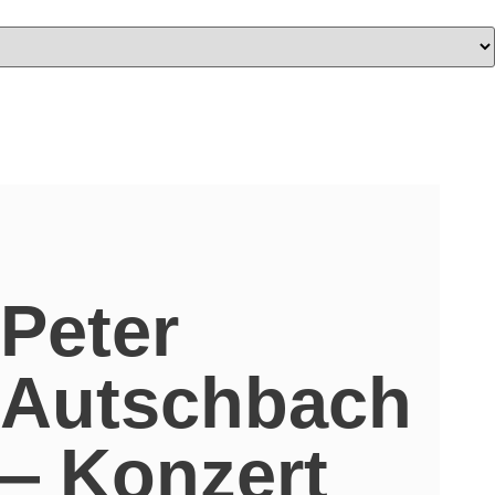
Peter
Autschbach
‒ Konzert